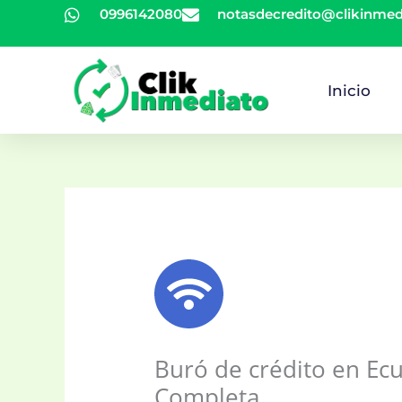
Ir
0996142080
notasdecredito@clikinme
al
contenido
Inicio
Buró de crédito en Ecu
Completa