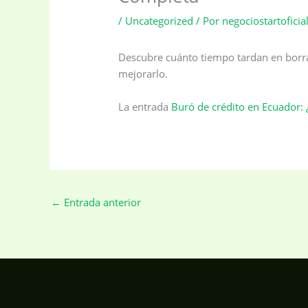
/
Uncategorized
/ Por
negociostartofici
Descubre cuánto tiempo tardan en borrar
mejorarlo.
La entrada
Buró de crédito en Ecuador: 
←
Entrada anterior