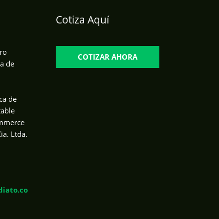
Cotiza Aquí
ro
COTIZAR AHORA
da de
ca de
table
ommerce
ia. Ltda.
iato.co