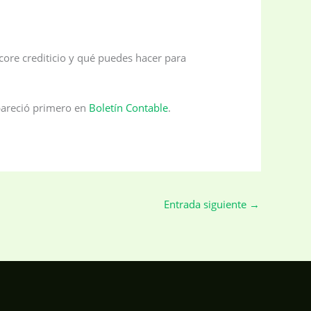
core crediticio y qué puedes hacer para
areció primero en
Boletín Contable
.
Entrada siguiente
→