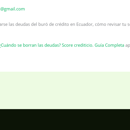
al@gmail.com
se las deudas del buró de crédito en Ecuador, cómo revisar tu s
¿Cuándo se borran las deudas? Score crediticio. Guía Completa
ap