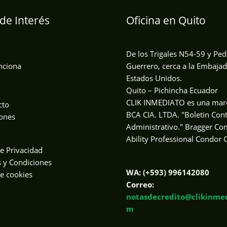
de Interés
Oficina en Quito
De los Trigales N54-59 y Ped
nciona
Guerrero, cerca a la Embaja
Estados Unidos.
Quito – Pichincha Ecuador
CLIK INMEDIATO es una mar
cto
BCA CIA. LTDA. "Boletin Con
ones
Administrativo." Bragger C
Ability Professional Condor C
de Privacidad
 y Condiciones
WA:
(+593) 996142080
de cookies
Correo:
notasdecredito@clikinmed
m