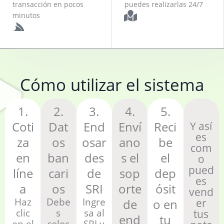
transacción en pocos
puedes realizarlas 24/7
minutos
Cómo utilizar el sistema
1.
2.
3.
4.
5.
Coti
Dat
End
Enví
Reci
Y así
es
za
os
osar
ano
be
com
en
ban
des
s el
el
o
pued
líne
cari
de
sop
dep
es
a
os
SRI
orte
ósit
vend
Haz
Debe
Ingre
de
o en
er
clic
s
sa al
tus
end
tu