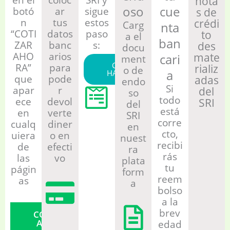
en el
coloc
SRI y
nota
oso
cue
botó
ar
sigue
s de
n
tus
estos
crédi
Carg
nta
“COTI
datos
paso
to
a el
ban
ZAR
banc
s:
des
docu
AHO
arios
mate
cari
ment
CÓMO
RA”
para
rializ
o de
a
HACERLO
que
pode
adas
endo
Si
apar
r
del
so
todo
ece
devol
SRI
del
está
en
verte
SRI
corre
cualq
diner
en
cto,
uiera
o en
nuest
recibi
de
efecti
ra
rás
las
vo
plata
tu
págin
form
reem
as
a
bolso
a la
brev
COTIZAR
AHORA
edad