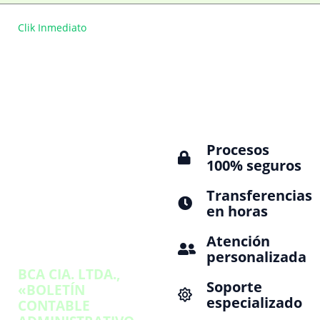
Clik Inmediato
Beneficios Principales
Sobre
Soluciones rápidas,
seguras y
Nosotros
respaldadas para
monetizar Notas
Somos expertos en
de Crédito SRI,
transformar
documentos
tributarios en
Procesos
liquidez inmediata
100% seguros
para todo tipo de
Transferencias
contribuyentes
en horas
sean personas
naturales o
Atención
jurídicas,
personalizada
respaldados por
BCA CIA. LTDA.,
Soporte
«BOLETÍN
especializado
CONTABLE