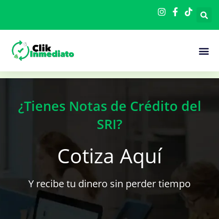
Ir
al
contenido
Cómo F
¿Tienes Notas de Crédito del
SRI?
Cotiza Aquí
Y recibe tu dinero sin perder tiempo