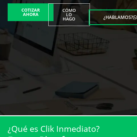
COTIZAR
CÓMO
AHORA
LO
¿HABLAMOS?
HAGO
¿Qué es Clik Inmediato?