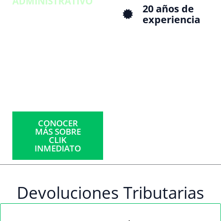
ADMINISTRATIVO
»
20 años de
Bragger Commerce
experiencia
Ability Professional
Condor Cia. Ltda.,
con más de 25
años de
experiencia.
CONOCER
MÁS SOBRE
CLIK
INMEDIATO
Devoluciones Tributarias