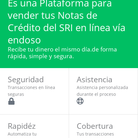
Es una Plataforma para
vender tus Notas de
Crédito del SRI en línea vía
endoso
Recibe tu dinero el mismo día.de forma
rápida, simple y segura.
COTIZA AHORA
Seguridad
Asistencia
Transacciones en línea
Asistencia personalizada
seguras
durante el proceso
Rapidéz
Cobertura
Automatiza tu
Tus transacciones