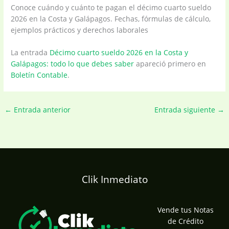
Conoce cuándo y cuánto te pagan el décimo cuarto sueldo
2026 en la Costa y Galápagos. Fechas, fórmulas de cálculo,
ejemplos prácticos y derechos laborales
La entrada
Décimo cuarto sueldo 2026 en la Costa y
Galápagos: todo lo que debes saber
apareció primero en
Boletín Contable
.
←
Entrada anterior
Entrada siguiente
→
Clik Inmediato
Vende tus Notas
de Crédito