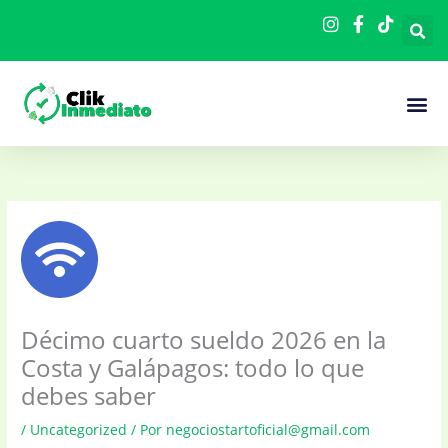
Ir
al
contenido
Cómo F
Décimo cuarto sueldo 2026 en la
Costa y Galápagos: todo lo que
debes saber
/
Uncategorized
/ Por
negociostartoficial@gmail.com