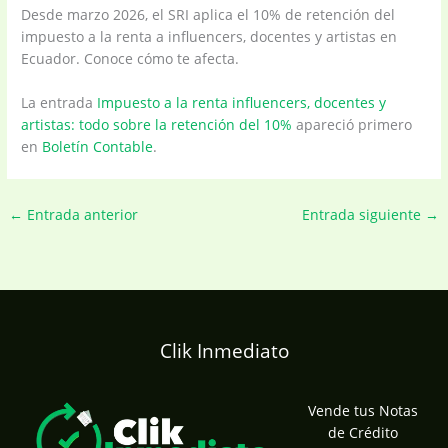
Desde marzo 2026, el SRI aplica el 10% de retención del
impuesto a la renta a influencers, docentes y artistas en
Ecuador. Conoce cómo te afecta.
La entrada
Impuesto a la renta influencers, docentes y
artistas: todo sobre la retención del 10%
apareció primero
en
Boletín Contable
.
←
Entrada anterior
Entrada siguiente
→
Clik Inmediato
Vende tus Notas
de Crédito