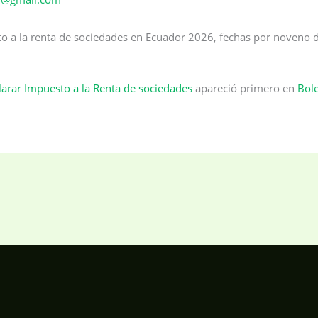
 a la renta de sociedades en Ecuador 2026, fechas por noveno dígi
larar Impuesto a la Renta de sociedades
apareció primero en
Bole