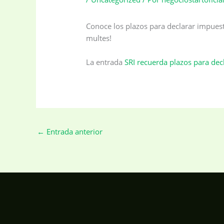
Conoce los plazos para declarar impuesto
multes!
La entrada
SRI recuerda plazos para dec
←
Entrada anterior