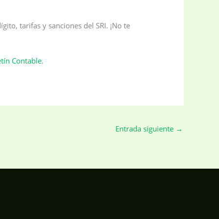
to, tarifas y sanciones del SRI. ¡No te
tín Contable
.
Entrada siguiente
→