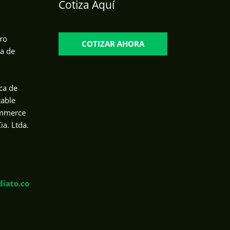
Cotiza Aquí
ro
COTIZAR AHORA
da de
ca de
table
ommerce
ia. Ltda.
iato.co