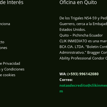
de Interés
Oficina en Quito
De los Trigales N54-59 y Ped
nciona
Guerrero, cerca a la Embaja
Estados Unidos.
Quito – Pichincha Ecuador
CLIK INMEDIATO es una mar
cto
BCA CIA. LTDA. "Boletin Con
ones
Administrativo." Bragger C
Ability Professional Condor C
de Privacidad
 y Condiciones
WA:
(+593) 996142080
de cookies
Correo:
notasdecredito@clikinmed
m