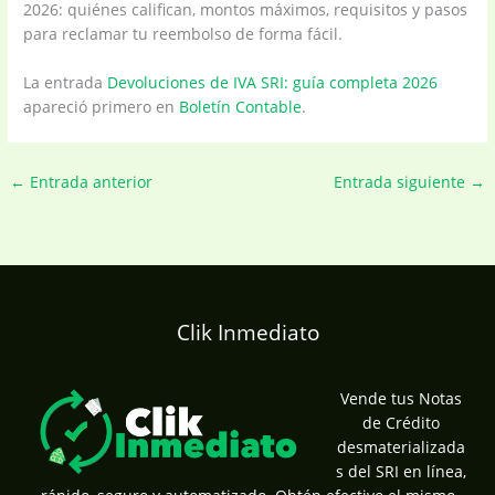
2026: quiénes califican, montos máximos, requisitos y pasos
para reclamar tu reembolso de forma fácil.
La entrada
Devoluciones de IVA SRI: guía completa 2026
apareció primero en
Boletín Contable
.
←
Entrada anterior
Entrada siguiente
→
Clik Inmediato
Vende tus Notas
de Crédito
desmaterializada
s del SRI en línea,