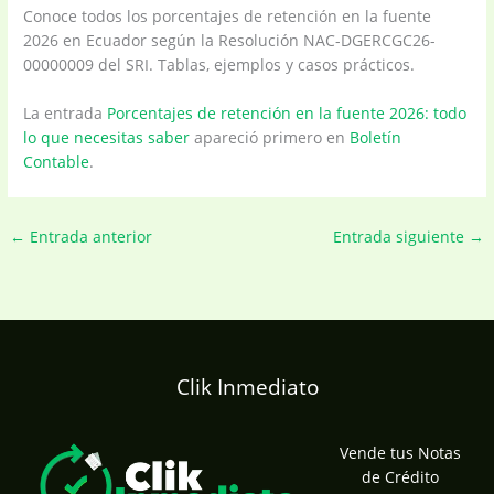
Conoce todos los porcentajes de retención en la fuente
2026 en Ecuador según la Resolución NAC-DGERCGC26-
00000009 del SRI. Tablas, ejemplos y casos prácticos.
La entrada
Porcentajes de retención en la fuente 2026: todo
lo que necesitas saber
apareció primero en
Boletín
Contable
.
←
Entrada anterior
Entrada siguiente
→
Clik Inmediato
Vende tus Notas
de Crédito